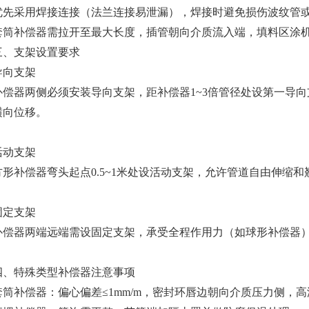
优先采用焊接连接（法兰连接易泄漏），焊接时避免损伤波纹管或
套筒补偿器需拉开至最大长度，插管朝向介质流入端，填料区涂机
‌三、支架设置要求‌
导向支架‌
补偿器两侧必须安装导向支架，距补偿器1~3倍管径处设第一导向支
横向位移‌。
活动支架‌
方形补偿器弯头起点0.5~1米处设活动支架，允许管道自由伸缩和翘
固定支架‌
补偿器两端远端需设固定支架，承受全程作用力（如球形补偿器）
‌四、特殊类型补偿器注意事项‌
‌套筒补偿器‌：偏心偏差≤1mm/m，密封环唇边朝向介质压力侧，