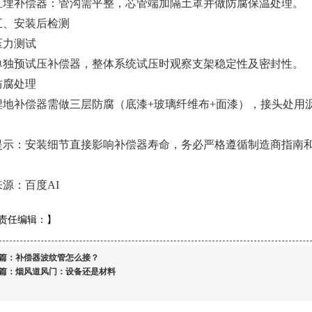
‌直埋补偿器‌：管沟需平整，芯管端加隔土罩并做防腐保温处理‌。
‌五、安装后检测‌
压力测试‌
单独预试压补偿器，整体系统试压时观察支架稳定性及密封性‌。
防腐处理‌
埋地补偿器需做三层防腐（底漆+玻璃纤维布+面漆），接头处用沥
提示‌：安装细节直接影响补偿器寿命，务必严格遵循制造商指南和
来源：百度AI
责任编辑：
】
篇：
补偿器波纹管怎么接？
篇：
烟风道风门：设备还是材料