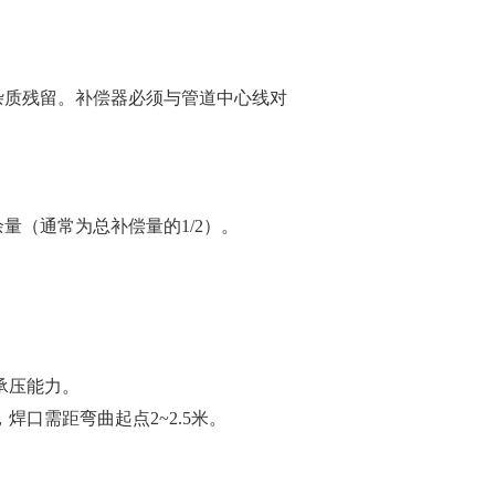
杂质残留。补偿器必须与管道中心线对
（通常为总补偿量的1/2）‌。
承压能力‌。
焊口需距弯曲起点2~2.5米‌。