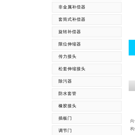
非金属补偿器
套筒式补偿器
旋转补偿器
限位伸缩器
传力接头
松套伸缩接头
除污器
防水套管
橡胶接头
插板门
向
构
调节门