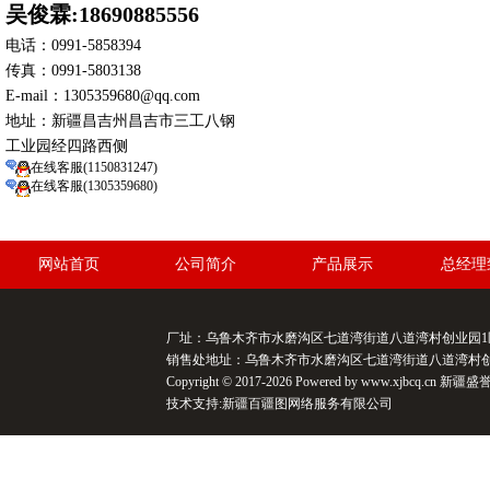
吴俊霖:18690885556
电话：0991-5858394
传真：0991-5803138
E-mail：1305359680@qq.com
地址：新疆昌吉州昌吉市三工八钢
工业园经四路西侧
在线客服(1150831247)
在线客服(1305359680)
网站首页
公司简介
产品展示
总经理
厂址：乌鲁木齐市水磨沟区七道湾街道八道湾村创业园1区47号/
销售处地址：乌鲁木齐市水磨沟区七道湾街道八道湾村创业园1区
Copyright © 2017-2026 Powered by www.xjbcq.cn
技术支持:
新疆百疆图网络服务有限公司