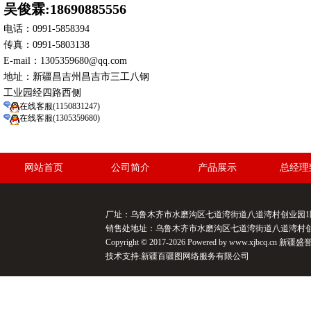
吴俊霖:18690885556
电话：0991-5858394
传真：0991-5803138
E-mail：1305359680@qq.com
地址：新疆昌吉州昌吉市三工八钢
工业园经四路西侧
在线客服(1150831247)
在线客服(1305359680)
网站首页
公司简介
产品展示
总经理
厂址：乌鲁木齐市水磨沟区七道湾街道八道湾村创业园1区47号/
销售处地址：乌鲁木齐市水磨沟区七道湾街道八道湾村创业园1区
Copyright © 2017-2026 Powered by www.xjbcq.cn
技术支持:
新疆百疆图网络服务有限公司