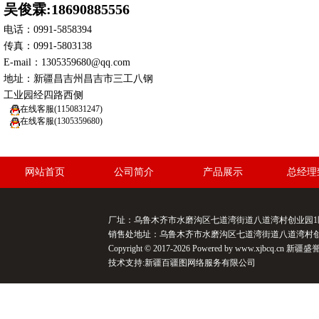
吴俊霖:18690885556
电话：0991-5858394
传真：0991-5803138
E-mail：1305359680@qq.com
地址：新疆昌吉州昌吉市三工八钢
工业园经四路西侧
在线客服(1150831247)
在线客服(1305359680)
网站首页
公司简介
产品展示
总经理
厂址：乌鲁木齐市水磨沟区七道湾街道八道湾村创业园1区47号/
销售处地址：乌鲁木齐市水磨沟区七道湾街道八道湾村创业园1区
Copyright © 2017-2026 Powered by www.xjbcq.cn
技术支持:
新疆百疆图网络服务有限公司