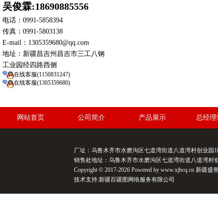
吴俊霖:18690885556
电话：0991-5858394
传真：0991-5803138
E-mail：1305359680@qq.com
地址：新疆昌吉州昌吉市三工八钢
工业园经四路西侧
在线客服(1150831247)
在线客服(1305359680)
网站首页
公司简介
产品展示
总经理
厂址：乌鲁木齐市水磨沟区七道湾街道八道湾村创业园1区47号/
销售处地址：乌鲁木齐市水磨沟区七道湾街道八道湾村创业园1区
Copyright © 2017-2026 Powered by www.xjbcq.cn
技术支持:
新疆百疆图网络服务有限公司