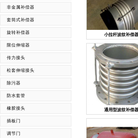
非金属补偿器
套筒式补偿器
旋转补偿器
小拉杆波纹补偿
限位伸缩器
传力接头
松套伸缩接头
除污器
防水套管
橡胶接头
通用型波纹补偿
插板门
调节门